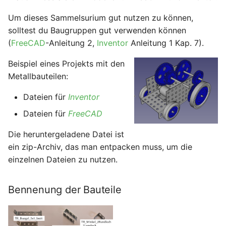
i
Physik
Um dieses Sammelsurium gut nutzen zu können,
t
solltest du Baugruppen gut verwenden können
Software
(
FreeCAD
-Anleitung 2,
Inventor
Anleitung 1 Kap. 7).
i
a
Beispiel eines Projekts mit den
Metallbauteilen:
l
Dateien für
Inventor
i
Dateien für
FreeCAD
s
Die heruntergeladene Datei ist
i
ein zip-Archiv, das man entpacken muss, um die
e
einzelnen Dateien zu nutzen.
r
Bennenung der Bauteile
t