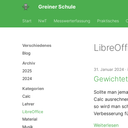
Greiner Schule
Start
NwT
Messwerterfassung
Praktisches
O
LibreOff
Verschiedenes
Blog
Archiv
31. Januar 2024
2025
Gewichtete
2024
Kategorien
Sollte man jema
Calc
Calc ausrechnen
Lehrer
so wird man sch
LibreOffice
Verbesserung fü
Material
Weiterlesen
Musik