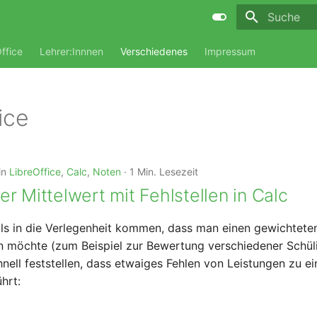
Suche wird i
ffice
Lehrer:Innnen
Verschiedenes
Impressum
ice
in
LibreOffice
,
Calc
,
Noten
1 Min. Lesezeit
r Mittelwert mit Fehlstellen in Calc
ls in die Verlegenheit kommen, dass man einen gewichteten
 möchte (zum Beispiel zur Bewertung verschiedener Schüli
nell feststellen, dass etwaiges Fehlen von Leistungen zu ei
hrt: