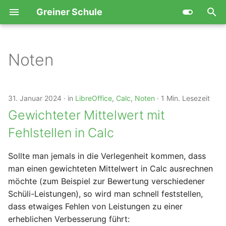
Greiner Schule
S
u
Noten
Arduino - FAQ
LoggerPro
Löten
Allgemeine Office Hinweise
Hinweise für Lehrer:innen
2025
Inventor Kurs
Platinendesign
LoggerPro - Messwerte
Videoanalyse mit Viana 
Tracker -
c
erfassen
Bewegungsaufzeichnung
h
Naturwissenschaftliche
Videoanalyse mit Viana2
LibreOffice Writer Basics
Messen, Steuern, Regeln
2024
Inventor FAQ
fritzing -
31. Januar 2024
in
LibreOffice
,
Calc
,
Noten
1 Min. Lesezeit
Experimente
Schaltungsplanung
Tracker - häufige Fragen
e
Gewichteter Mittelwert mit
Tracker
LibreOffice Writer
FreeCAD Kurs
w
Projekt Dokumentation
Werkzeuge
Fehlstellen in Calc
Leiterplatten - Häufige
Fragen
FreeCAD - FAQ
i
Arduino Raumluftampel
LibreOffice Calc Hinweise
Sollte man jemals in die Verlegenheit kommen, dass
r
3D-Bauteile
man einen gewichteten Mittelwert in Calc ausrechnen
d
Konstruktionsmaterial am
Formgerechte Gestaltung
möchte (zum Beispiel zur Bewertung verschiedener
Kepi
einer Abschlussarbeit
Schüli-Leistungen), so wird man schnell feststellen,
i
dass etwaiges Fehlen von Leistungen zu einer
n
CAD
Richtig Zitieren mit Zotero
erheblichen Verbesserung führt: